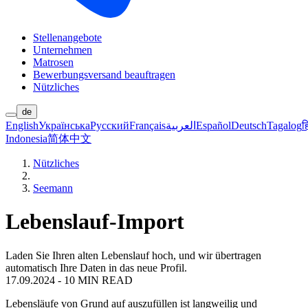
Stellenangebote
Unternehmen
Matrosen
Bewerbungsversand beauftragen
Nützliches
de
English
Українська
Русский
Français
العربية
Español
Deutsch
Tagalog
ह
Indonesia
简体中文
Nützliches
Seemann
Lebenslauf-Import
Laden Sie Ihren alten Lebenslauf hoch, und wir übertragen
automatisch Ihre Daten in das neue Profil.
17.09.2024
-
10 MIN READ
Lebensläufe von Grund auf auszufüllen ist langweilig und