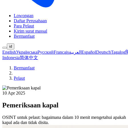
Lowongan
Daftar Perusahaan
Para Pelaut
Kirim surat massal
Bermanfaat
id
English
Українська
Русский
Français
العربية
Español
Deutsch
Tagalog
ह
Indonesia
简体中文
Bermanfaat
Pelaut
10 Apr 2025
Pemeriksaan kapal
OSINT untuk pelaut: bagaimana dalam 10 menit mengetahui apakah
kapal ada dan tidak disita.