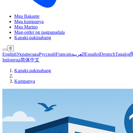
Mga Bakante
Mga kumpanya
Mga Marino
Mag-order ng pagpapadala
Kapaki-pakinabang
tl
English
Українська
Русский
Français
العربية
Español
Deutsch
Tagalog
ह
Indonesia
简体中文
Kapaki-pakinabang
Kumpanya