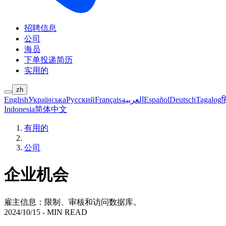
招聘信息
公司
海员
下单投递简历
实用的
zh
English
Українська
Русский
Français
العربية
Español
Deutsch
Tagalog
ह
Indonesia
简体中文
有用的
公司
企业机会
雇主信息：限制、审核和访问数据库。
2024/10/15
-
MIN READ