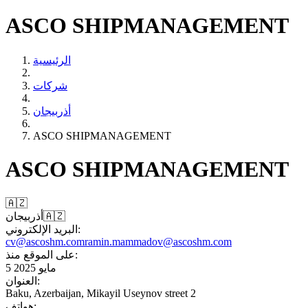
ASCO SHIPMANAGEMENT
الرئيسية
شركات
أذربيجان
ASCO SHIPMANAGEMENT
ASCO SHIPMANAGEMENT
🇦🇿
🇦🇿
أذربيجان
البريد الإلكتروني:
cv@ascoshm.com
ramin.mammadov@ascoshm.com
على الموقع منذ:
5 مايو 2025
العنوان:
Baku, Azerbaijan, Mikayil Useynov street 2
هواتف: