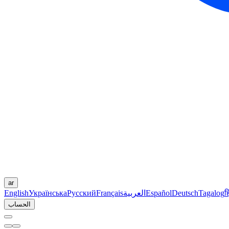
ar
ह
Tagalog
Deutsch
Español
العربية
Français
Русский
Українська
English
الحساب