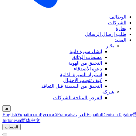
الوظائف
الشركات
بحارة
طلب إرسال الرسائل
المفيد
بحّار
إنشاء سيرة ذاتية
مسحات الوثائق
التحقق من الهوية
دعوة الأصدقاء
استيراد السيرة الذاتية
كيف تتجنب الاحتيال
التحقق من السفينة قبل التعاقد
شركة
الفرص المتاحة للشركات
ar
ह
Tagalog
Deutsch
Español
العربية
Français
Русский
Українська
English
Indonesia
简体中文
الحساب