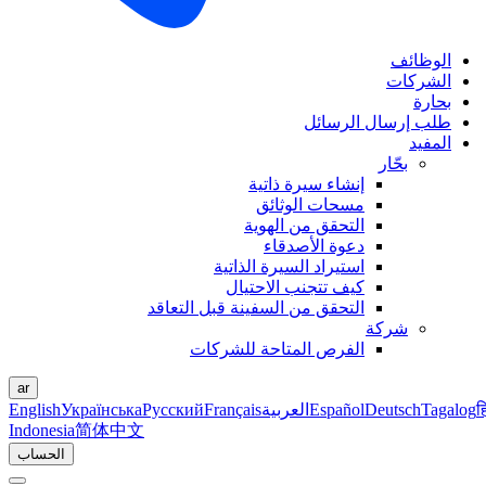
الوظائف
الشركات
بحارة
طلب إرسال الرسائل
المفيد
بحّار
إنشاء سيرة ذاتية
مسحات الوثائق
التحقق من الهوية
دعوة الأصدقاء
استيراد السيرة الذاتية
كيف تتجنب الاحتيال
التحقق من السفينة قبل التعاقد
شركة
الفرص المتاحة للشركات
ar
ह
Tagalog
Deutsch
Español
العربية
Français
Русский
Українська
English
Indonesia
简体中文
الحساب