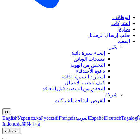
الوظائف
الشركات
بحارة
طلب إرسال الرسائل
المفيد
بحّار
إنشاء سيرة ذاتية
مسحات الوثائق
التحقق من الهوية
دعوة الأصدقاء
استيراد السيرة الذاتية
كيف تتجنب الاحتيال
التحقق من السفينة قبل التعاقد
شركة
الفرص المتاحة للشركات
ar
ह
Tagalog
Deutsch
Español
العربية
Français
Русский
Українська
English
Indonesia
简体中文
الحساب