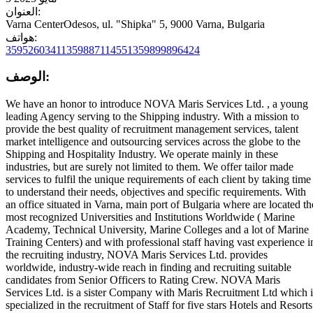
العنوان:
Varna CenterOdesos, ul. "Shipka" 5, 9000 Varna, Bulgaria
هواتف:
35952603411
359887114551
359899896424
الوصف:
We have an honor to introduce NOVA Maris Services Ltd. , a young
leading Agency serving to the Shipping industry. With a mission to
provide the best quality of recruitment management services, talent
market intelligence and outsourcing services across the globe to the
Shipping and Hospitality Industry. We operate mainly in these
industries, but are surely not limited to them. We offer tailor made
services to fulfil the unique requirements of each client by taking time
to understand their needs, objectives and specific requirements. With
an office situated in Varna, main port of Bulgaria where are located th
most recognized Universities and Institutions Worldwide ( Marine
Academy, Technical University, Marine Colleges and a lot of Marine
Training Centers) and with professional staff having vast experience i
the recruiting industry, NOVA Maris Services Ltd. provides
worldwide, industry-wide reach in finding and recruiting suitable
candidates from Senior Officers to Rating Crew. NOVA Maris
Services Ltd. is a sister Company with Maris Recruitment Ltd which i
specialized in the recruitment of Staff for five stars Hotels and Resorts