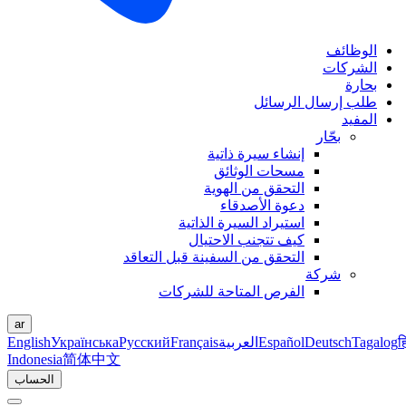
الوظائف
الشركات
بحارة
طلب إرسال الرسائل
المفيد
بحّار
إنشاء سيرة ذاتية
مسحات الوثائق
التحقق من الهوية
دعوة الأصدقاء
استيراد السيرة الذاتية
كيف تتجنب الاحتيال
التحقق من السفينة قبل التعاقد
شركة
الفرص المتاحة للشركات
ar
ह
Tagalog
Deutsch
Español
العربية
Français
Русский
Українська
English
Indonesia
简体中文
الحساب