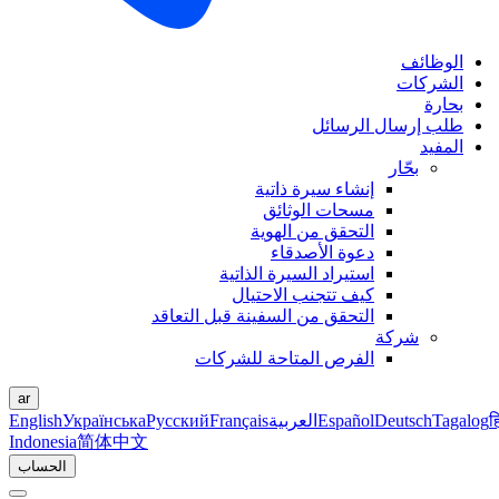
الوظائف
الشركات
بحارة
طلب إرسال الرسائل
المفيد
بحّار
إنشاء سيرة ذاتية
مسحات الوثائق
التحقق من الهوية
دعوة الأصدقاء
استيراد السيرة الذاتية
كيف تتجنب الاحتيال
التحقق من السفينة قبل التعاقد
شركة
الفرص المتاحة للشركات
ar
ह
Tagalog
Deutsch
Español
العربية
Français
Русский
Українська
English
Indonesia
简体中文
الحساب