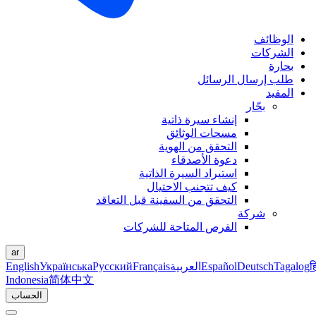
الوظائف
الشركات
بحارة
طلب إرسال الرسائل
المفيد
بحّار
إنشاء سيرة ذاتية
مسحات الوثائق
التحقق من الهوية
دعوة الأصدقاء
استيراد السيرة الذاتية
كيف تتجنب الاحتيال
التحقق من السفينة قبل التعاقد
شركة
الفرص المتاحة للشركات
ar
ह
Tagalog
Deutsch
Español
العربية
Français
Русский
Українська
English
Indonesia
简体中文
الحساب