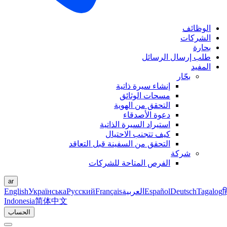
الوظائف
الشركات
بحارة
طلب إرسال الرسائل
المفيد
بحّار
إنشاء سيرة ذاتية
مسحات الوثائق
التحقق من الهوية
دعوة الأصدقاء
استيراد السيرة الذاتية
كيف تتجنب الاحتيال
التحقق من السفينة قبل التعاقد
شركة
الفرص المتاحة للشركات
ar
ह
Tagalog
Deutsch
Español
العربية
Français
Русский
Українська
English
Indonesia
简体中文
الحساب