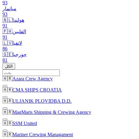
93
ميانمار
93
هولندا
🇳🇱
91
الفلبين
🇵🇭
91
لاتفيا
🇱🇻
86
جورجيا
🇬🇪
81
الكل
🇭🇷
Azara Crew Agency
🇭🇷
CMA SHIPS CROATIA
🇭🇷
ULJANIK PLOVIDBA D.D.
🇭🇷
MagMaris Shipping & Crewing Agency
🇭🇷
SSM United
🇭🇷
Mariner Crewing Managament