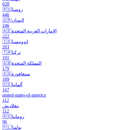
628
روسيا
🇷🇺
446
اليونان
🇬🇷
246
الإمارات العربية المتحدة
🇦🇪
222
إندونيسيا
🇮🇩
203
تركيا
🇹🇷
191
المملكة المتحدة
🇬🇧
179
سنغافورة
🇸🇬
169
ألمانيا
🇩🇪
167
united-states-of-america
112
بنغلاديش
112
رومانيا
🇷🇴
96
بولندا
🇵🇱