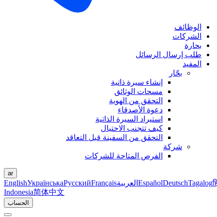
الوظائف
الشركات
بحارة
طلب إرسال الرسائل
المفيد
بحّار
إنشاء سيرة ذاتية
مسحات الوثائق
التحقق من الهوية
دعوة الأصدقاء
استيراد السيرة الذاتية
كيف تتجنب الاحتيال
التحقق من السفينة قبل التعاقد
شركة
الفرص المتاحة للشركات
ar
ह
Tagalog
Deutsch
Español
العربية
Français
Русский
Українська
English
Indonesia
简体中文
الحساب