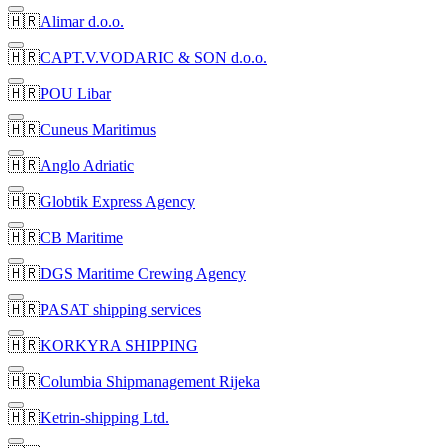
🇭🇷
Alimar d.o.o.
🇭🇷
CAPT.V.VODARIC & SON d.o.o.
🇭🇷
POU Libar
🇭🇷
Cuneus Maritimus
🇭🇷
Anglo Adriatic
🇭🇷
Globtik Express Agency
🇭🇷
CB Maritime
🇭🇷
DGS Maritime Crewing Agency
🇭🇷
PASAT shipping services
🇭🇷
KORKYRA SHIPPING
🇭🇷
Columbia Shipmanagement Rijeka
🇭🇷
Ketrin-shipping Ltd.