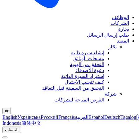
الوظائف
الشركات
بحارة
طلب إرسال الرسائل
المفيد
بحّار
إنشاء سيرة ذاتية
مسحات الوثائق
التحقق من الهوية
دعوة الأصدقاء
استيراد السيرة الذاتية
كيف تتجنب الاحتيال
التحقق من السفينة قبل التعاقد
شركة
الفرص المتاحة للشركات
ar
ह
Tagalog
Deutsch
Español
العربية
Français
Русский
Українська
English
Indonesia
简体中文
الحساب