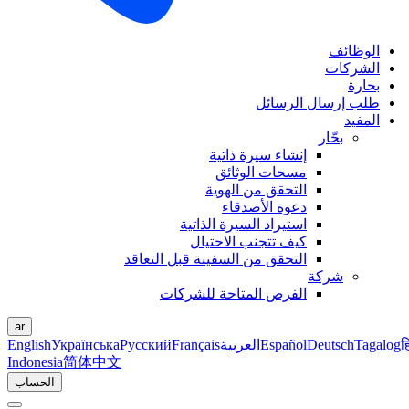
الوظائف
الشركات
بحارة
طلب إرسال الرسائل
المفيد
بحّار
إنشاء سيرة ذاتية
مسحات الوثائق
التحقق من الهوية
دعوة الأصدقاء
استيراد السيرة الذاتية
كيف تتجنب الاحتيال
التحقق من السفينة قبل التعاقد
شركة
الفرص المتاحة للشركات
ar
ह
Tagalog
Deutsch
Español
العربية
Français
Русский
Українська
English
Indonesia
简体中文
الحساب