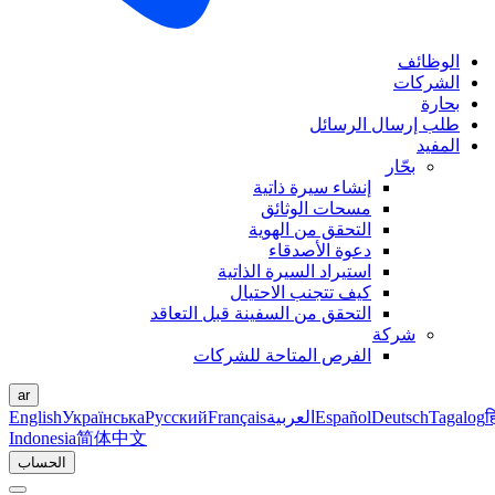
الوظائف
الشركات
بحارة
طلب إرسال الرسائل
المفيد
بحّار
إنشاء سيرة ذاتية
مسحات الوثائق
التحقق من الهوية
دعوة الأصدقاء
استيراد السيرة الذاتية
كيف تتجنب الاحتيال
التحقق من السفينة قبل التعاقد
شركة
الفرص المتاحة للشركات
ar
ह
Tagalog
Deutsch
Español
العربية
Français
Русский
Українська
English
Indonesia
简体中文
الحساب