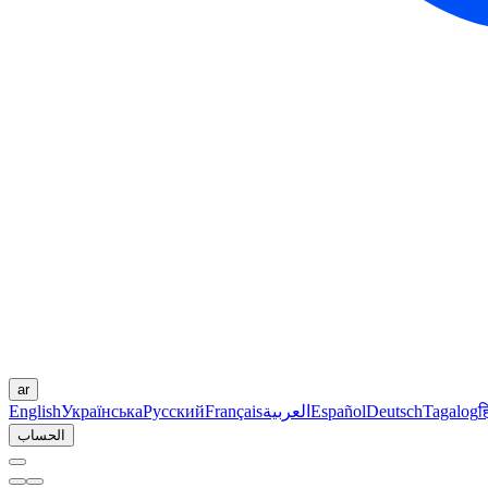
ar
ह
Tagalog
Deutsch
Español
العربية
Français
Русский
Українська
English
الحساب