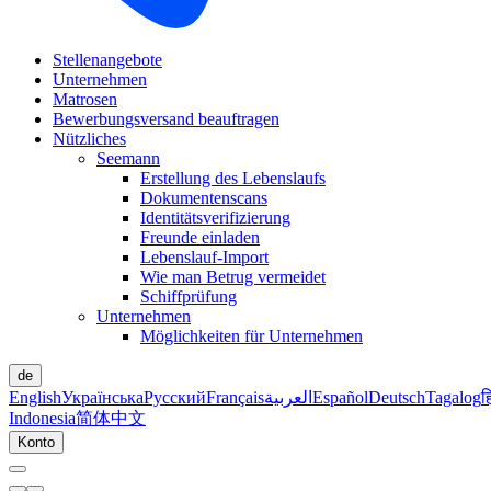
Stellenangebote
Unternehmen
Matrosen
Bewerbungsversand beauftragen
Nützliches
Seemann
Erstellung des Lebenslaufs
Dokumentenscans
Identitätsverifizierung
Freunde einladen
Lebenslauf-Import
Wie man Betrug vermeidet
Schiffprüfung
Unternehmen
Möglichkeiten für Unternehmen
de
English
Українська
Русский
Français
العربية
Español
Deutsch
Tagalog
ह
Indonesia
简体中文
Konto