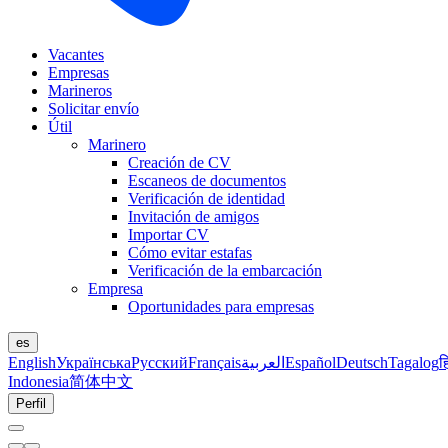
Vacantes
Empresas
Marineros
Solicitar envío
Útil
Marinero
Creación de CV
Escaneos de documentos
Verificación de identidad
Invitación de amigos
Importar CV
Cómo evitar estafas
Verificación de la embarcación
Empresa
Oportunidades para empresas
es
English
Українська
Русский
Français
العربية
Español
Deutsch
Tagalog
ह
Indonesia
简体中文
Perfil