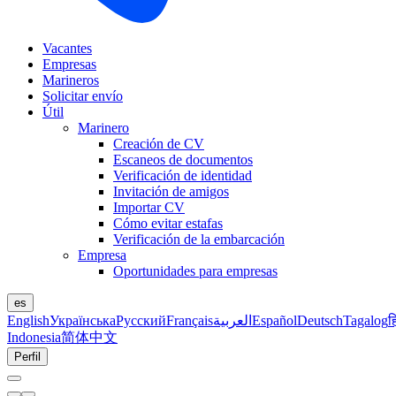
Vacantes
Empresas
Marineros
Solicitar envío
Útil
Marinero
Creación de CV
Escaneos de documentos
Verificación de identidad
Invitación de amigos
Importar CV
Cómo evitar estafas
Verificación de la embarcación
Empresa
Oportunidades para empresas
es
English
Українська
Русский
Français
العربية
Español
Deutsch
Tagalog
ह
Indonesia
简体中文
Perfil