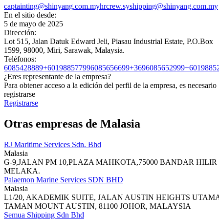
captainting@shinyang.com.my
hrcrew.syshipping@shinyang.com.my
En el sitio desde:
5 de mayo de 2025
Dirección:
Lot 515, Jalan Datuk Edward Jeli, Piasau Industrial Estate, P.O.Box
1599, 98000, Miri, Sarawak, Malaysia.
Teléfonos:
6085428889+60198857799
6085656699+3696085652999+6019885
¿Eres representante de la empresa?
Para obtener acceso a la edición del perfil de la empresa, es necesario
registrarse
Registrarse
Otras empresas de Malasia
RJ Maritime Services Sdn. Bhd
Malasia
G-9,JALAN PM 10,PLAZA MAHKOTA,75000 BANDAR HILIR
MELAKA.
Palaemon Marine Services SDN BHD
Malasia
L1/20, AKADEMIK SUITE, JALAN AUSTIN HEIGHTS UTAMA
TAMAN MOUNT AUSTIN, 81100 JOHOR, MALAYSIA
Semua Shipping Sdn Bhd