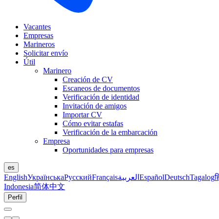
Vacantes
Empresas
Marineros
Solicitar envío
Útil
Marinero
Creación de CV
Escaneos de documentos
Verificación de identidad
Invitación de amigos
Importar CV
Cómo evitar estafas
Verificación de la embarcación
Empresa
Oportunidades para empresas
es
English
Українська
Русский
Français
العربية
Español
Deutsch
Tagalog
ह
Indonesia
简体中文
Perfil