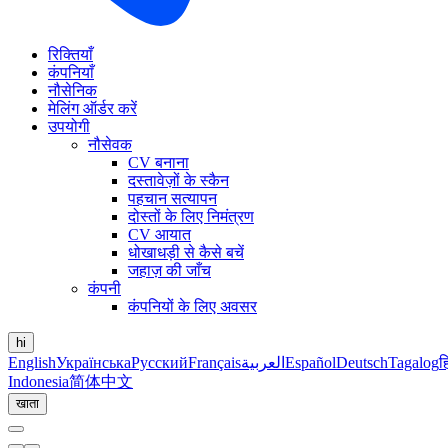
रिक्तियाँ
कंपनियाँ
नौसेनिक
मेलिंग ऑर्डर करें
उपयोगी
नौसेवक
CV बनाना
दस्तावेज़ों के स्कैन
पहचान सत्यापन
दोस्तों के लिए निमंत्रण
CV आयात
धोखाधड़ी से कैसे बचें
जहाज़ की जाँच
कंपनी
कंपनियों के लिए अवसर
hi
English
Українська
Русский
Français
العربية
Español
Deutsch
Tagalog
ह
Indonesia
简体中文
खाता