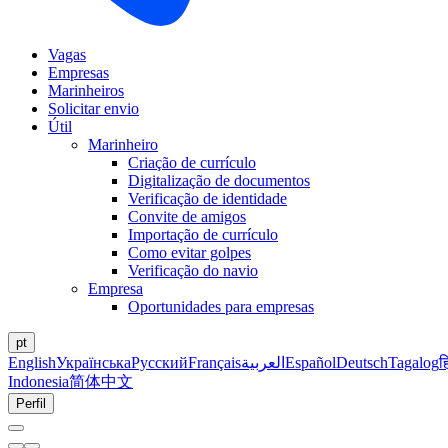
Vagas
Empresas
Marinheiros
Solicitar envio
Útil
Marinheiro
Criação de currículo
Digitalização de documentos
Verificação de identidade
Convite de amigos
Importação de currículo
Como evitar golpes
Verificação do navio
Empresa
Oportunidades para empresas
pt
English
Українська
Русский
Français
العربية
Español
Deutsch
Tagalog
ह
Indonesia
简体中文
Perfil