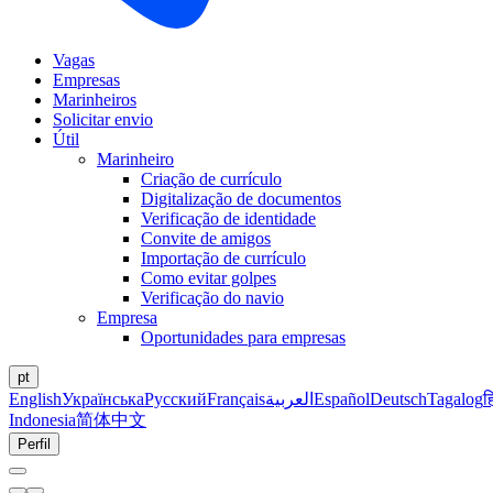
Vagas
Empresas
Marinheiros
Solicitar envio
Útil
Marinheiro
Criação de currículo
Digitalização de documentos
Verificação de identidade
Convite de amigos
Importação de currículo
Como evitar golpes
Verificação do navio
Empresa
Oportunidades para empresas
pt
English
Українська
Русский
Français
العربية
Español
Deutsch
Tagalog
ह
Indonesia
简体中文
Perfil