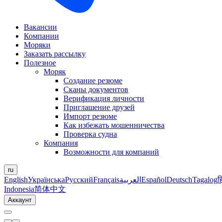
Вакансии
Компании
Моряки
Заказать рассылку
Полезное
Моряк
Создание резюме
Сканы документов
Верификация личности
Приглашение друзей
Импорт резюме
Как избежать мошенничества
Проверка судна
Компания
Возможности для компаний
ru
English
Українська
Русский
Français
العربية
Español
Deutsch
Tagalog
ह
Indonesia
简体中文
Аккаунт