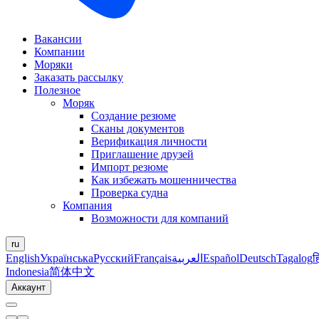
Вакансии
Компании
Моряки
Заказать рассылку
Полезное
Моряк
Создание резюме
Сканы документов
Верификация личности
Приглашение друзей
Импорт резюме
Как избежать мошенничества
Проверка судна
Компания
Возможности для компаний
ru
English
Українська
Русский
Français
العربية
Español
Deutsch
Tagalog
ह
Indonesia
简体中文
Аккаунт