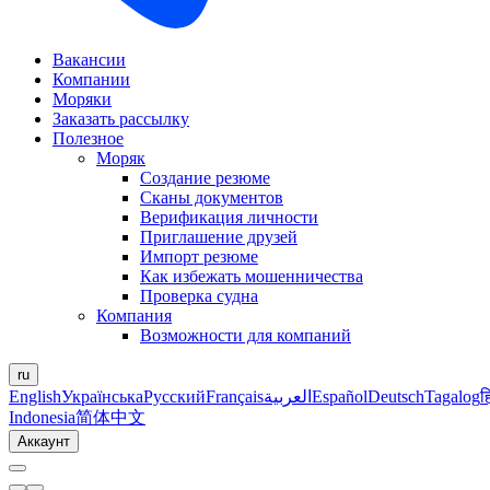
Вакансии
Компании
Моряки
Заказать рассылку
Полезное
Моряк
Создание резюме
Сканы документов
Верификация личности
Приглашение друзей
Импорт резюме
Как избежать мошенничества
Проверка судна
Компания
Возможности для компаний
ru
English
Українська
Русский
Français
العربية
Español
Deutsch
Tagalog
ह
Indonesia
简体中文
Аккаунт