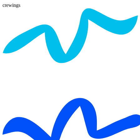
crewings