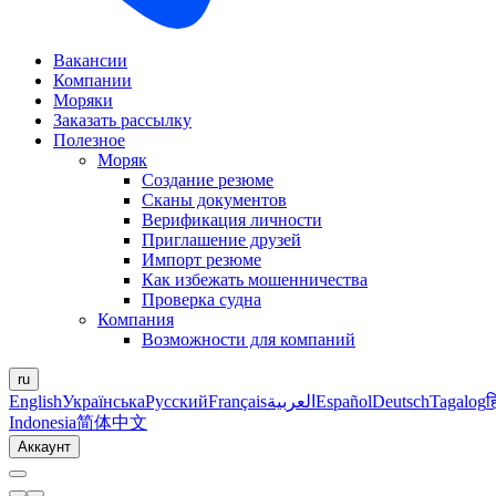
Вакансии
Компании
Моряки
Заказать рассылку
Полезное
Моряк
Создание резюме
Сканы документов
Верификация личности
Приглашение друзей
Импорт резюме
Как избежать мошенничества
Проверка судна
Компания
Возможности для компаний
ru
English
Українська
Русский
Français
العربية
Español
Deutsch
Tagalog
ह
Indonesia
简体中文
Аккаунт