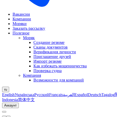
Вакансии
Компании
Моряки
Заказать рассылку
Полезное
Моряк
Создание резюме
Сканы документов
Верификация личности
Приглашение друзей
Импорт резюме
Как избежать мошенничества
Проверка судна
Компания
Возможности для компаний
ru
English
Українська
Русский
Français
العربية
Español
Deutsch
Tagalog
ह
Indonesia
简体中文
Аккаунт