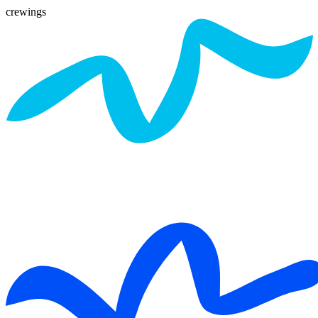
crewings