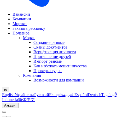
Вакансии
Компании
Моряки
Заказать рассылку
Полезное
Моряк
Создание резюме
Сканы документов
Верификация личности
Приглашение друзей
Импорт резюме
Как избежать мошенничества
Проверка судна
Компания
Возможности для компаний
ru
English
Українська
Русский
Français
العربية
Español
Deutsch
Tagalog
ह
Indonesia
简体中文
Аккаунт