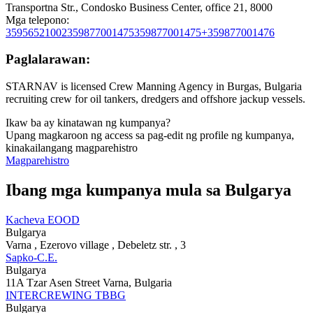
Transportna Str., Condosko Business Center, office 21, 8000
Mga telepono:
35956521002
359877001475
359877001475+359877001476
Paglalarawan:
STARNAV is licensed Crew Manning Agency in Burgas, Bulgaria
recruiting crew for oil tankers, dredgers and offshore jackup vessels.
Ikaw ba ay kinatawan ng kumpanya?
Upang magkaroon ng access sa pag-edit ng profile ng kumpanya,
kinakailangang magparehistro
Magparehistro
Ibang mga kumpanya mula sa Bulgarya
Kacheva EOOD
Bulgarya
Varna , Ezerovo village , Debeletz str. , 3
Sapko-C.E.
Bulgarya
11A Tzar Asen Street Varna, Bulgaria
INTERCREWING TBBG
Bulgarya