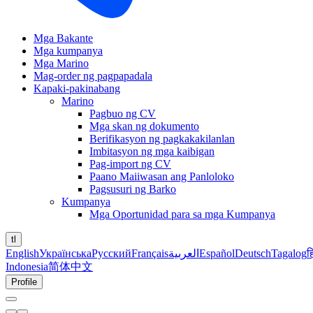
Mga Bakante
Mga kumpanya
Mga Marino
Mag-order ng pagpapadala
Kapaki-pakinabang
Marino
Pagbuo ng CV
Mga skan ng dokumento
Berifikasyon ng pagkakakilanlan
Imbitasyon ng mga kaibigan
Pag-import ng CV
Paano Maiiwasan ang Panloloko
Pagsusuri ng Barko
Kumpanya
Mga Oportunidad para sa mga Kumpanya
tl
English
Українська
Русский
Français
العربية
Español
Deutsch
Tagalog
ह
Indonesia
简体中文
Profile