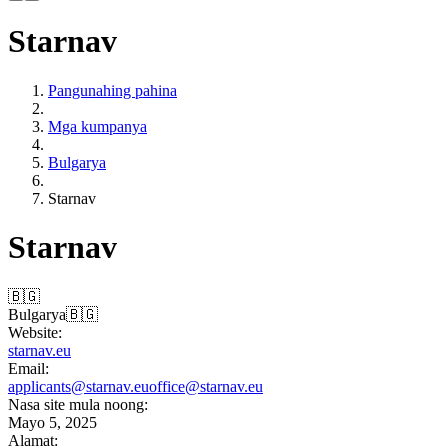
Starnav
Pangunahing pahina
Mga kumpanya
Bulgarya
Starnav
Starnav
🇧🇬
Bulgarya
🇧🇬
Website:
starnav.eu
Email:
applicants@starnav.eu
office@starnav.eu
Nasa site mula noong:
Mayo 5, 2025
Alamat: