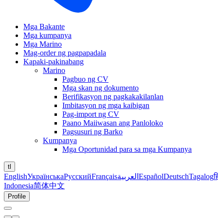
Mga Bakante
Mga kumpanya
Mga Marino
Mag-order ng pagpapadala
Kapaki-pakinabang
Marino
Pagbuo ng CV
Mga skan ng dokumento
Berifikasyon ng pagkakakilanlan
Imbitasyon ng mga kaibigan
Pag-import ng CV
Paano Maiiwasan ang Panloloko
Pagsusuri ng Barko
Kumpanya
Mga Oportunidad para sa mga Kumpanya
tl
English
Українська
Русский
Français
العربية
Español
Deutsch
Tagalog
ह
Indonesia
简体中文
Profile