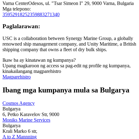
Varna CenterOdesos, ul. "Tsar Simeon I" 29, 9000 Varna, Bulgaria
Mga telepono:
35952918252
359883271340
Paglalarawan:
USC is a collaboration between Synergy Marine Group, a globally
renowned ship management company, and Unity Maritime, a British
shipping company that owns a fleet of dry bulk ships.
Ikaw ba ay kinatawan ng kumpanya?
Upang magkaroon ng access sa pag-edit ng profile ng kumpanya,
kinakailangang magparehistro
Magparehistro
Ibang mga kumpanya mula sa Bulgarya
Cosmos Agency
Bulgarya
6, Petko Karavelov Str, 9000
Moniks Marine Services
Bulgarya
Krali Marko 6 str,
A to Z Mannning