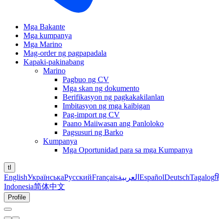
Mga Bakante
Mga kumpanya
Mga Marino
Mag-order ng pagpapadala
Kapaki-pakinabang
Marino
Pagbuo ng CV
Mga skan ng dokumento
Berifikasyon ng pagkakakilanlan
Imbitasyon ng mga kaibigan
Pag-import ng CV
Paano Maiiwasan ang Panloloko
Pagsusuri ng Barko
Kumpanya
Mga Oportunidad para sa mga Kumpanya
tl
English
Українська
Русский
Français
العربية
Español
Deutsch
Tagalog
ह
Indonesia
简体中文
Profile