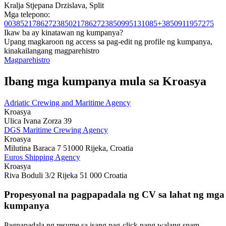
Kralja Stjepana Drzislava, Split
Mga telepono:
0038521786272
385021786272
3850995131085+3850911957275
Ikaw ba ay kinatawan ng kumpanya?
Upang magkaroon ng access sa pag-edit ng profile ng kumpanya,
kinakailangang magparehistro
Magparehistro
Ibang mga kumpanya mula sa Kroasya
Adriatic Crewing and Maritime Agency
Kroasya
Ulica Ivana Zorza 39
DGS Maritime Crewing Agency
Kroasya
Milutina Baraсa 7 51000 Rijeka, Croatia
Euros Shipping Agency
Kroasya
Riva Boduli 3/2 Rijeka 51 000 Croatia
Propesyonal na pagpapadala ng CV sa lahat ng mga
kumpanya
Pagpapadala ng resume sa isang pag-click nang walang spam