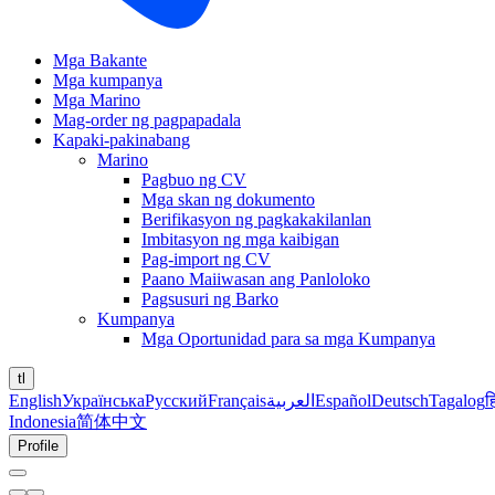
Mga Bakante
Mga kumpanya
Mga Marino
Mag-order ng pagpapadala
Kapaki-pakinabang
Marino
Pagbuo ng CV
Mga skan ng dokumento
Berifikasyon ng pagkakakilanlan
Imbitasyon ng mga kaibigan
Pag-import ng CV
Paano Maiiwasan ang Panloloko
Pagsusuri ng Barko
Kumpanya
Mga Oportunidad para sa mga Kumpanya
tl
English
Українська
Русский
Français
العربية
Español
Deutsch
Tagalog
ह
Indonesia
简体中文
Profile