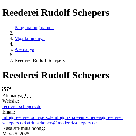
Reederei Rudolf Schepers
Pangunahing pahina
Mga kumpanya
Alemanya
Reederei Rudolf Schepers
Reederei Rudolf Schepers
🇩🇪
Alemanya
🇩🇪
Website:
reederei-schepers.de
Email:
info@reederei-schepers.de
info@rrsh.de
jan.schepers@reederei-
schepers.de
katrin.schepers@reederei-schepers.de
Nasa site mula noong:
Mayo 5, 2025