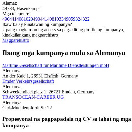
Alamat:
49733, Hasenkamp 1
Mga telepono:
4904414081020
4904414081033
49059324322
Ikaw ba ay kinatawan ng kumpanya?
Upang magkaroon ng access sa pag-edit ng profile ng kumpanya,
kinakailangang magparehistro
Magparehistro
Ibang mga kumpanya mula sa Alemanya
Martime-Gesellschaft fur Maritime Dienstleistungen mbH
Alemanya
An der Kaje 1, 26931 Elsfleth, Germany
Emder Verkehrsgesellschaft
Alemanya
Schweekendieckplatz 1, 26721 Emden, Germany
TRANSOCEAN-CAREER UG
Alemanya
Carl-Muehlenpfordt Str 22
Propesyonal na pagpapadala ng CV sa lahat ng mga
kumpanya