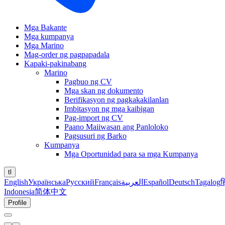
Mga Bakante
Mga kumpanya
Mga Marino
Mag-order ng pagpapadala
Kapaki-pakinabang
Marino
Pagbuo ng CV
Mga skan ng dokumento
Berifikasyon ng pagkakakilanlan
Imbitasyon ng mga kaibigan
Pag-import ng CV
Paano Maiiwasan ang Panloloko
Pagsusuri ng Barko
Kumpanya
Mga Oportunidad para sa mga Kumpanya
tl
English
Українська
Русский
Français
العربية
Español
Deutsch
Tagalog
ह
Indonesia
简体中文
Profile