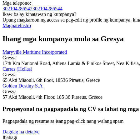
Mga telepono:
302104286542
302104286544
Ikaw ba ay kinatawan ng kumpanya?
Upang magkaroon ng access sa pag-edit ng profile ng kumpanya, kin
Magparehistro
Ibang mga kumpanya mula sa Gresya
Maryville Maritime Incorporated
Gresya
17th Km National Road, Athens-Lamia & Finikos Street, Nea Kifisia
Carras (Hellas)
Gresya
65 Akti Miaouli, 6th floor, 18536 Piraeus, Greece
Golden Destiny S.A
Gresya
57 Akti Miaouli, 4th Floor, 185 36 Piraeus, Greece
Propesyonal na pagpapadala ng CV sa lahat ng mg
Pagpapadala ng resume sa isang pag-click nang walang spam
Dagdag na detalye
Ibahagi