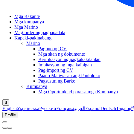
Mga Bakante
Mga kumpanya
Mga Marino
Mag-order ng pagpapadala
Kapaki-pakinabang
Marino
Pagbuo ng CV
Mga skan ng dokumento
Berifikasyon ng pagkakakilanlan
Imbitasyon ng mga kaibigan
Pag-import ng CV
Paano Maiiwasan ang Panloloko
Pagsusuri ng Barko
Kumpanya
Mga Oportunidad para sa mga Kumpanya
tl
English
Українська
Русский
Français
العربية
Español
Deutsch
Tagalog
ह
Profile