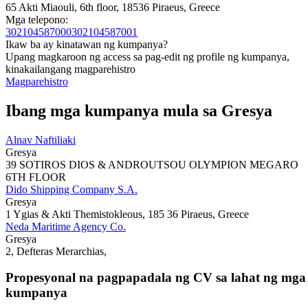
65 Akti Miaouli, 6th floor, 18536 Piraeus, Greece
Mga telepono:
302104587000
302104587001
Ikaw ba ay kinatawan ng kumpanya?
Upang magkaroon ng access sa pag-edit ng profile ng kumpanya,
kinakailangang magparehistro
Magparehistro
Ibang mga kumpanya mula sa Gresya
Alnav Naftiliaki
Gresya
39 SOTIROS DIOS & ANDROUTSOU OLYMPION MEGARO
6TH FLOOR
Dido Shipping Company S.A.
Gresya
1 Ygias & Akti Themistokleous, 185 36 Piraeus, Greece
Neda Maritime Agency Co.
Gresya
2, Defteras Merarchias,
Propesyonal na pagpapadala ng CV sa lahat ng mga
kumpanya