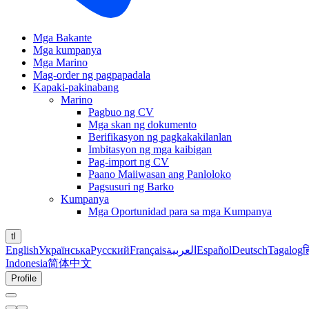
Mga Bakante
Mga kumpanya
Mga Marino
Mag-order ng pagpapadala
Kapaki-pakinabang
Marino
Pagbuo ng CV
Mga skan ng dokumento
Berifikasyon ng pagkakakilanlan
Imbitasyon ng mga kaibigan
Pag-import ng CV
Paano Maiiwasan ang Panloloko
Pagsusuri ng Barko
Kumpanya
Mga Oportunidad para sa mga Kumpanya
tl
English
Українська
Русский
Français
العربية
Español
Deutsch
Tagalog
ह
Indonesia
简体中文
Profile