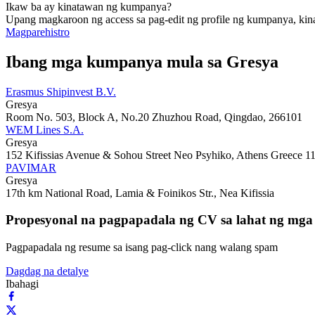
Ikaw ba ay kinatawan ng kumpanya?
Upang magkaroon ng access sa pag-edit ng profile ng kumpanya, kin
Magparehistro
Ibang mga kumpanya mula sa Gresya
Erasmus Shipinvest B.V.
Gresya
Room No. 503, Block A, No.20 Zhuzhou Road, Qingdao, 266101
WEM Lines S.A.
Gresya
152 Kifissias Avenue & Sohou Street Neo Psyhiko, Athens Greece 1
PAVIMAR
Gresya
17th km National Road, Lamia & Foinikos Str., Nea Kifissia
Propesyonal na pagpapadala ng CV sa lahat ng mg
Pagpapadala ng resume sa isang pag-click nang walang spam
Dagdag na detalye
Ibahagi