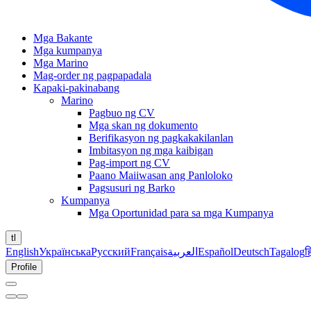
Mga Bakante
Mga kumpanya
Mga Marino
Mag-order ng pagpapadala
Kapaki-pakinabang
Marino
Pagbuo ng CV
Mga skan ng dokumento
Berifikasyon ng pagkakakilanlan
Imbitasyon ng mga kaibigan
Pag-import ng CV
Paano Maiiwasan ang Panloloko
Pagsusuri ng Barko
Kumpanya
Mga Oportunidad para sa mga Kumpanya
tl
English
Українська
Русский
Français
العربية
Español
Deutsch
Tagalog
ह
Profile