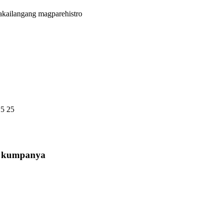
akailangang magparehistro
15 25
a kumpanya