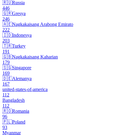
🇷🇺
Russia
446
🇬🇷
Gresya
246
🇦🇪
Nagkakaisang Arabong Emirato
222
🇮🇩
Indonesya
203
🇹🇷
Turkey
191
🇬🇧
Nagkakaisang Kaharian
179
🇸🇬
Singapore
169
🇩🇪
Alemanya
167
united-states-of-america
112
Bangladesh
112
🇷🇴
Romania
96
🇵🇱
Poland
93
Myanmar