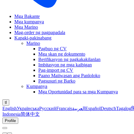
Mga Bakante
Mga kumpanya
Mga Marino
Mag-order ng pagpapadala
Kapaki-pakinabang
Marino
Pagbuo ng CV
Mga skan ng dokumento
Berifikasyon ng pagkakakilanlan
Imbitasyon ng mga kaibigan
Pag-import ng CV
Paano Maiiwasan ang Panloloko
Pagsusuri ng Barko
Kumpanya
Mga Oportunidad para sa mga Kumpanya
tl
English
Українська
Русский
Français
العربية
Español
Deutsch
Tagalog
ह
Indonesia
简体中文
Profile