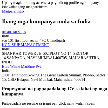
Upang magkaroon ng access sa pag-edit ng profile ng kumpanya,
kinakailangang magparehistro
Magparehistro
Ibang mga kumpanya mula sa India
ocean star ships
India
sco 101 first floor sector 47C Chandigarh
KGN SHIP MANAGEMENT
India
SHANKAR TOWER , B-502,PLOT NO-14, SECTOR-
14,SANPADA, NAVI MUMBAI-400705, MAHARASHTRA,
INDIA
Blue Whale Maritime Pvt
India
1401, 14th floor,B-Wing,The Great Eastern Summit, Plot-66, Sector
15, CBD Belapur, Navi Mumbai, Maharashtra 400614
Propesyonal na pagpapadala ng CV sa lahat ng mga
kumpanya
Pagpapadala ng resume sa isang pag-click nang walang spam