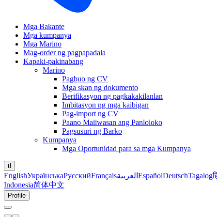
Mga Bakante
Mga kumpanya
Mga Marino
Mag-order ng pagpapadala
Kapaki-pakinabang
Marino
Pagbuo ng CV
Mga skan ng dokumento
Berifikasyon ng pagkakakilanlan
Imbitasyon ng mga kaibigan
Pag-import ng CV
Paano Maiiwasan ang Panloloko
Pagsusuri ng Barko
Kumpanya
Mga Oportunidad para sa mga Kumpanya
tl
English
Українська
Русский
Français
العربية
Español
Deutsch
Tagalog
ह
Indonesia
简体中文
Profile