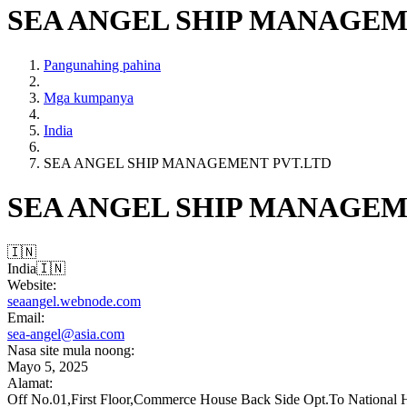
SEA ANGEL SHIP MANAGEM
Pangunahing pahina
Mga kumpanya
India
SEA ANGEL SHIP MANAGEMENT PVT.LTD
SEA ANGEL SHIP MANAGEM
🇮🇳
India
🇮🇳
Website:
seaangel.webnode.com
Email:
sea-angel@asia.com
Nasa site mula noong:
Mayo 5, 2025
Alamat:
Off No.01,First Floor,Commerce House Back Side Opt.To National 