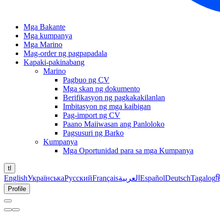
Mga Bakante
Mga kumpanya
Mga Marino
Mag-order ng pagpapadala
Kapaki-pakinabang
Marino
Pagbuo ng CV
Mga skan ng dokumento
Berifikasyon ng pagkakakilanlan
Imbitasyon ng mga kaibigan
Pag-import ng CV
Paano Maiiwasan ang Panloloko
Pagsusuri ng Barko
Kumpanya
Mga Oportunidad para sa mga Kumpanya
tl
English
Українська
Русский
Français
العربية
Español
Deutsch
Tagalog
ह
Profile