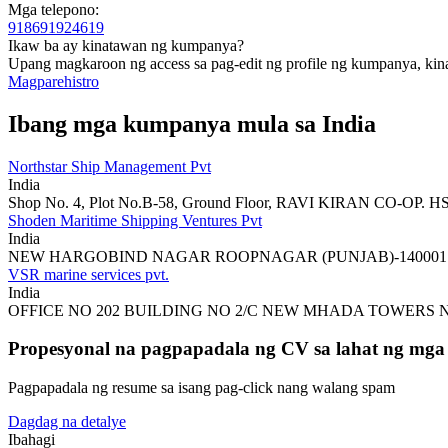
Mga telepono:
918691924619
Ikaw ba ay kinatawan ng kumpanya?
Upang magkaroon ng access sa pag-edit ng profile ng kumpanya, kin
Magparehistro
Ibang mga kumpanya mula sa India
Northstar Ship Management Pvt
India
Shop No. 4, Plot No.B-58, Ground Floor, RAVI KIRAN CO-OP. HS
Shoden Maritime Shipping Ventures Pvt
India
NEW HARGOBIND NAGAR ROOPNAGAR (PUNJAB)-140001
VSR marine services pvt.
India
OFFICE NO 202 BUILDING NO 2/C NEW MHADA TOWERS
Propesyonal na pagpapadala ng CV sa lahat ng mg
Pagpapadala ng resume sa isang pag-click nang walang spam
Dagdag na detalye
Ibahagi