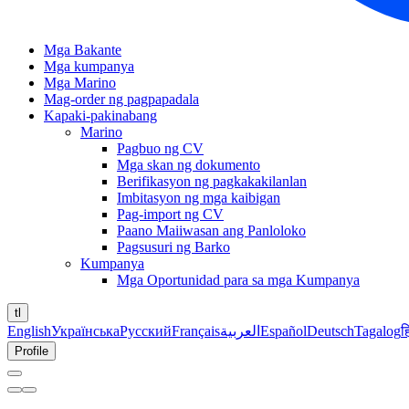
Mga Bakante
Mga kumpanya
Mga Marino
Mag-order ng pagpapadala
Kapaki-pakinabang
Marino
Pagbuo ng CV
Mga skan ng dokumento
Berifikasyon ng pagkakakilanlan
Imbitasyon ng mga kaibigan
Pag-import ng CV
Paano Maiiwasan ang Panloloko
Pagsusuri ng Barko
Kumpanya
Mga Oportunidad para sa mga Kumpanya
tl
English
Українська
Русский
Français
العربية
Español
Deutsch
Tagalog
ह
Profile