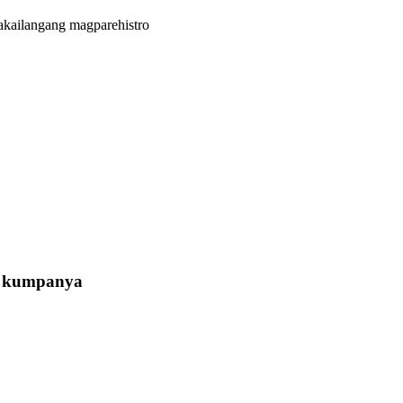
akailangang magparehistro
a kumpanya