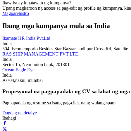
Ikaw ba ay kinatawan ng kumpanya?
Upang magkaroon ng access sa pag-edit ng profile ng kumpanya, kin
Magparehistro
Ibang mga kumpanya mula sa India
Ikamate HR India Pvt.Ltd
India
504, iscon emporio Besides Star Bazaar, Jodhpur Cross Rd, Satellite
RAS SHIP MANAGEMENT PVT.LTD
India
Sector 15, Near union bank, 201301
Ocean Eagle Eye
India
A\704,nakul, mumbai
Propesyonal na pagpapadala ng CV sa lahat ng mg
Pagpapadala ng resume sa isang pag-click nang walang spam
Dagdag na detalye
Ibahagi