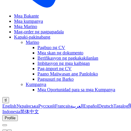
Mga Bakante
Mga kumpanya
Mga Marino
Mag-order ng pagpapadala
Kapaki-pakinabang
Marino
Pagbuo ng CV
Mga skan ng dokumento
Berifikasyon ng pagkakakilanlan
Imbitasyon ng mga kaibigan
Pag-import ng CV
Paano Maiiwasan ang Panloloko
Pagsusuri ng Barko
Kumpanya
Mga Oportunidad para sa mga Kumpanya
tl
English
Українська
Русский
Français
العربية
Español
Deutsch
Tagalog
ह
Indonesia
简体中文
Profile