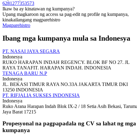
6281277353573
Ikaw ba ay kinatawan ng kumpanya?
Upang magkaroon ng access sa pag-edit ng profile ng kumpanya,
kinakailangang magparehistro
Magparehistro
Ibang mga kumpanya mula sa Indonesya
PT. NASAI JAYA SEGARA
Indonesya
RUKO HARAPAN INDAH REGENCY. BLOK BF NO 27. JL
RAYA TANAFIT. HARAPAN INDAH. INDONESIA
TENAGA BARU N.P
Indonesya
JL. BEKASI TIMUR RAYA NO.33A JAKARTA TIMUR DKI
13250 INDONESIA
PT. RIFJALIA SUKSES INDONESIA
Indonesya
Ruko Arana Harapan Indah Blok IX-2 / 18 Setia Asih Bekasi, Tarum
Jaya Barat 17215
Propesyonal na pagpapadala ng CV sa lahat ng mga
kumpanya