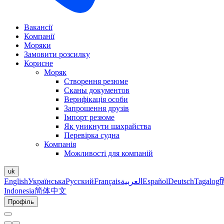
Вакансії
Компанії
Моряки
Замовити розсилку
Корисне
Моряк
Створення резюме
Сканы документов
Верифікація особи
Запрошення друзів
Імпорт резюме
Як уникнути шахрайства
Перевірка судна
Компанія
Можливості для компаній
uk
English
Українська
Русский
Français
العربية
Español
Deutsch
Tagalog
ह
Indonesia
简体中文
Профіль