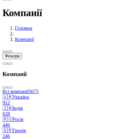
Компанії
Головна
Компанії
Фільтри
Компанії
Всі компанії
5675
🇺🇦
Україна
912
🇮🇳
Індiя
628
🇷🇺
Росія
446
🇬🇷
Греція
246