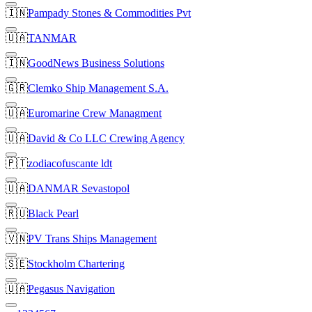
🇮🇳
Pampady Stones & Commodities Pvt
🇺🇦
TANMAR
🇮🇳
GoodNews Business Solutions
🇬🇷
Clemko Ship Management S.A.
🇺🇦
Euromarine Crew Managment
🇺🇦
David & Co LLC Crewing Agency
🇵🇹
zodiacofuscante ldt
🇺🇦
DANMAR Sevastopol
🇷🇺
Black Pearl
🇻🇳
PV Trans Ships Management
🇸🇪
Stockholm Chartering
🇺🇦
Pegasus Navigation