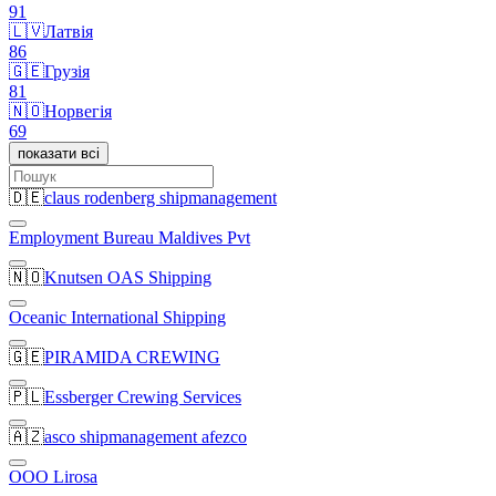
91
🇱🇻
Латвія
86
🇬🇪
Грузія
81
🇳🇴
Норвегія
69
показати всі
🇩🇪
claus rodenberg shipmanagement
Employment Bureau Maldives Pvt
🇳🇴
Knutsen OAS Shipping
Oceanic International Shipping
🇬🇪
PIRAMIDA CREWING
🇵🇱
Essberger Crewing Services
🇦🇿
asco shipmanagement afezco
OOO Lirosa