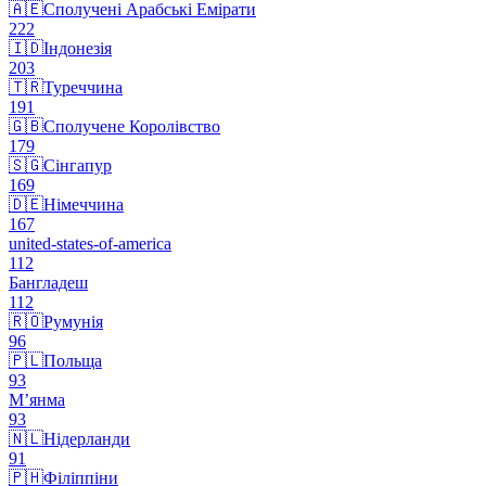
🇦🇪
Сполучені Арабські Емірати
222
🇮🇩
Індонезія
203
🇹🇷
Туреччина
191
🇬🇧
Сполучене Королівство
179
🇸🇬
Сінгапур
169
🇩🇪
Німеччина
167
united-states-of-america
112
Бангладеш
112
🇷🇴
Румунія
96
🇵🇱
Польща
93
М’янма
93
🇳🇱
Нідерланди
91
🇵🇭
Філіппіни