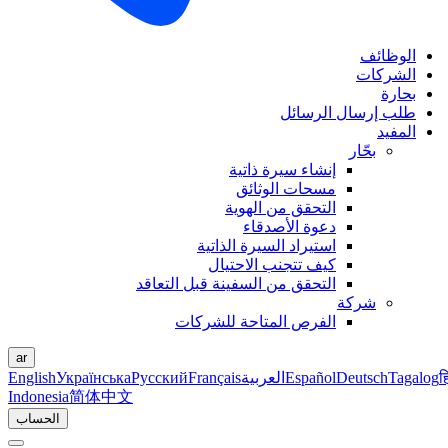
الوظائف
الشركات
بحارة
طلب إرسال الرسائل
المفيد
بحّار
إنشاء سيرة ذاتية
مسحات الوثائق
التحقق من الهوية
دعوة الأصدقاء
استيراد السيرة الذاتية
كيف تتجنب الاحتيال
التحقق من السفينة قبل التعاقد
شركة
الفرص المتاحة للشركات
ar
ह
Tagalog
Deutsch
Español
العربية
Français
Русский
Українська
English
Indonesia
简体中文
الحساب