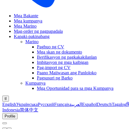
Mga Bakante
Mga kumpanya
Mga Marino
Mag-order ng pagpapadala
Kapaki-pakinabang
Marino
Pagbuo ng CV
Mga skan ng dokumento
Berifikasyon ng pagkakakilanlan
Imbitasyon ng mga kaibigan
Pag-import ng CV
Paano Maiiwasan ang Panloloko
Pagsusuri ng Barko
Kumpanya
Mga Oportunidad para sa mga Kumpanya
tl
English
Українська
Русский
Français
العربية
Español
Deutsch
Tagalog
ह
Indonesia
简体中文
Profile