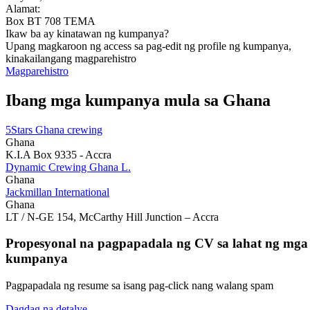
Alamat:
Box BT 708 TEMA
Ikaw ba ay kinatawan ng kumpanya?
Upang magkaroon ng access sa pag-edit ng profile ng kumpanya,
kinakailangang magparehistro
Magparehistro
Ibang mga kumpanya mula sa Ghana
5Stars Ghana crewing
Ghana
K.I.A Box 9335 - Accra
Dynamic Crewing Ghana L.
Ghana
Jackmillan International
Ghana
LT / N-GE 154, McCarthy Hill Junction – Accra
Propesyonal na pagpapadala ng CV sa lahat ng mga
kumpanya
Pagpapadala ng resume sa isang pag-click nang walang spam
Dagdag na detalye