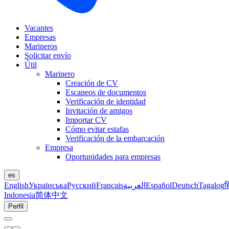
Vacantes
Empresas
Marineros
Solicitar envío
Útil
Marinero
Creación de CV
Escaneos de documentos
Verificación de identidad
Invitación de amigos
Importar CV
Cómo evitar estafas
Verificación de la embarcación
Empresa
Oportunidades para empresas
es
English
Українська
Русский
Français
العربية
Español
Deutsch
Tagalog
ह
Indonesia
简体中文
Perfil