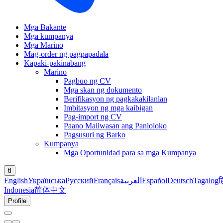
Mga Bakante
Mga kumpanya
Mga Marino
Mag-order ng pagpapadala
Kapaki-pakinabang
Marino
Pagbuo ng CV
Mga skan ng dokumento
Berifikasyon ng pagkakakilanlan
Imbitasyon ng mga kaibigan
Pag-import ng CV
Paano Maiiwasan ang Panloloko
Pagsusuri ng Barko
Kumpanya
Mga Oportunidad para sa mga Kumpanya
tl
English
Українська
Русский
Français
العربية
Español
Deutsch
Tagalog
ह
Indonesia
简体中文
Profile