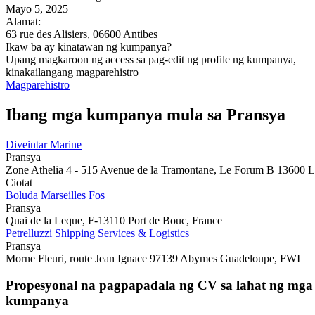
Mayo 5, 2025
Alamat:
63 rue des Alisiers, 06600 Antibes
Ikaw ba ay kinatawan ng kumpanya?
Upang magkaroon ng access sa pag-edit ng profile ng kumpanya,
kinakailangang magparehistro
Magparehistro
Ibang mga kumpanya mula sa Pransya
Diveintar Marine
Pransya
Zone Athelia 4 - 515 Avenue de la Tramontane, Le Forum B 13600 
Ciotat
Boluda Marseilles Fos
Pransya
Quai de la Leque, F-13110 Port de Bouc, France
Petrelluzzi Shipping Services & Logistics
Pransya
Morne Fleuri, route Jean Ignace 97139 Abymes Guadeloupe, FWI
Propesyonal na pagpapadala ng CV sa lahat ng mga
kumpanya