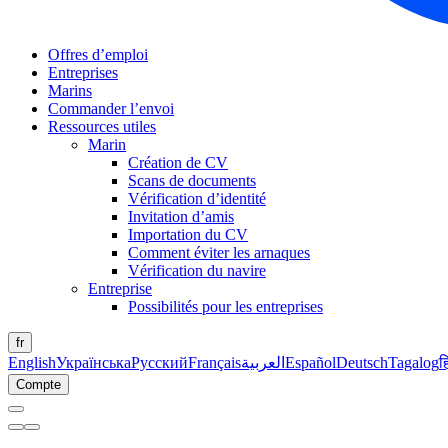
Offres d’emploi
Entreprises
Marins
Commander l’envoi
Ressources utiles
Marin
Création de CV
Scans de documents
Vérification d’identité
Invitation d’amis
Importation du CV
Comment éviter les arnaques
Vérification du navire
Entreprise
Possibilités pour les entreprises
fr
English
Українська
Русский
Français
العربية
Español
Deutsch
Tagalog
ह
Compte