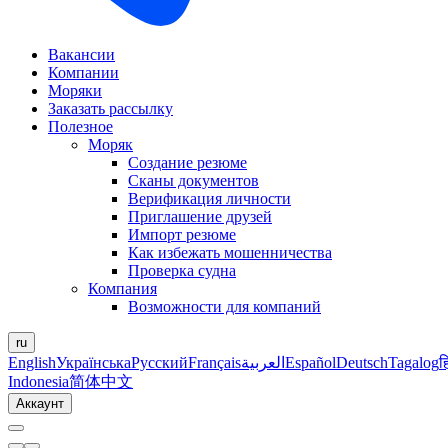
Вакансии
Компании
Моряки
Заказать рассылку
Полезное
Моряк
Создание резюме
Сканы документов
Верификация личности
Приглашение друзей
Импорт резюме
Как избежать мошенничества
Проверка судна
Компания
Возможности для компаний
ru
English
Українська
Русский
Français
العربية
Español
Deutsch
Tagalog
ह
Indonesia
简体中文
Аккаунт