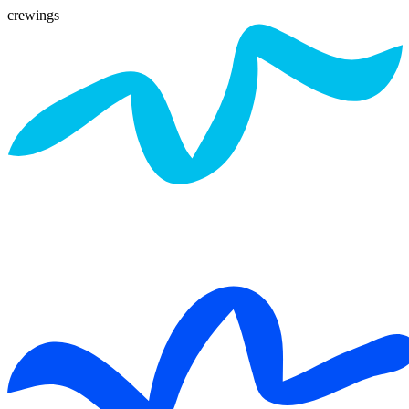
crewings